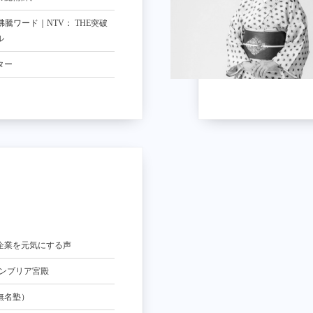
使いたいフリーアナウンサー
等身大のメッセージを伝えま
10。コケティッシュにメディ
沸騰ワード｜NTV： THE突破
いに乗る、元TBSアナウンサ
ル
フューチャーランナーズ
ター
ター
ews zero｜NTV：スッキリ
ナウンサー
企業を元気にする声
は彼女の声あり。
カンブリア宮殿
00分 de 名著
マル＆柔らかな王道の読み。
無名塾）
伝わる報道。
優