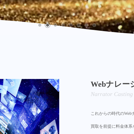
Webナレ
Narrator Casting
これからの時代のWe
買取を前提に料金体系