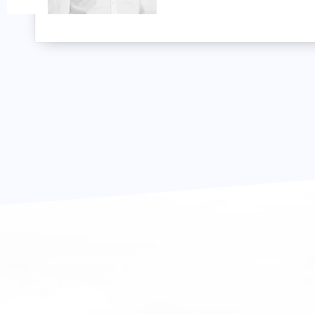
代表作
TBS：
キャリア
キャス
藤原 勝也
小坂 由里子
☆
耳にな
遊び心
☆☆
(NHK
代表作
TX：よ
ゴール
キャリア
MC
代表作
CX：
オくん