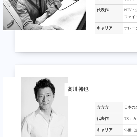
☆☆
☆
今一番
若者の
ベスト
す。
代表作
NTV：
アの勢
ファイ
代表作
CX：
ー
キャリア
ナレー
キャリア
ナレー
代表作
NTV：n
キャリア
TBSア
高川 裕也
加藤 有生子
よしい よしこ
☆☆☆
日本の
☆
名作に
代表作
TX：
代表作
NHK：1
☆☆
フォー
キャリア
俳優（
確かに
キャリア
洋画声