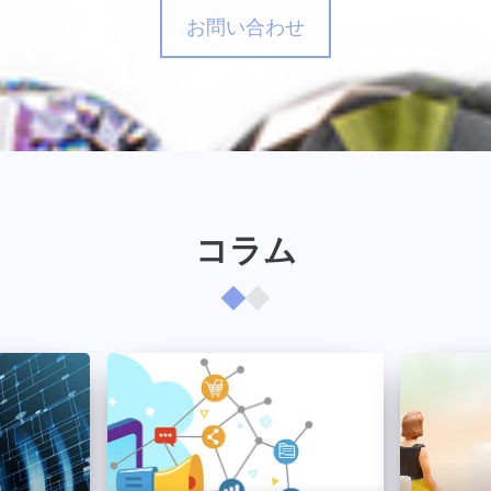
ター
お問い合わせ
ら、林。困ったら、林。なん
コラム
だ林。愛されるやつ。
ws zero
ラエティを引っ張るのは、こ
ボ。
ター
テレビ千鳥｜TBS：中居正広の
のスマイルたちへ
優