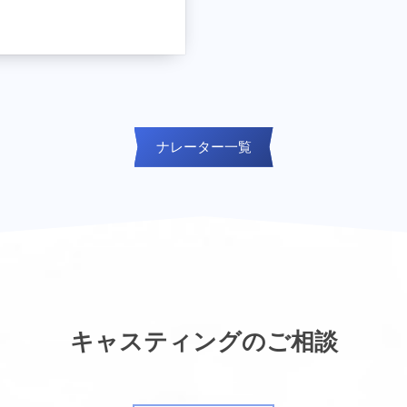
Nスタ
ター
ナレーター一覧
じむ柔らかさ。情報番組にも
を。
+民放)×エレガント×キュート=
じごじDays
デンなナレーター
キャスティングのご相談
バイキング｜NHK：突撃!カネ