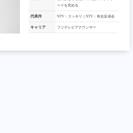
☆☆
☆
ナレーション、それは愛。
知性・品性・ジェントルマン。優し
ードを究める
く伝える夕方の報道。
代表作
TBS：Nスタ
代表作
NTV：スッキリ｜NTV：有吉反省会
代表作
CX：Live News イット!
キャリア
俳優
キャリア
フジテレビアナウンサー
キャリア
洋画声優
桑原 礼佳
墨屋 那津子
☆
ささやかに。華やかに。時代を代表
するCMの声。
☆☆
知的でエレガントなナレーション。
代表作
安室奈美恵×KOSÉ 企業メッセージ
正統を歩むナレーション。
CM｜TBS：よるのブランチ