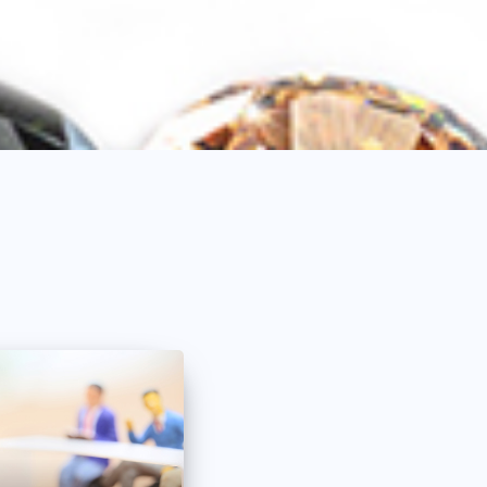
キャリア
アニメ声優
千葉 聡司
☆
街ぶら・バス旅・居酒屋に馴染む
山﨑 優
声、バーチー
代表作
EX：路線バスで寄り道の旅｜TX：バ
☆☆
シルキーボイスでマイルドに日本の
カリヅカ
報道を伝えてきた声
キャリア
ナレーター
代表作
TBS：Nスタ
キャリア
ナレーター