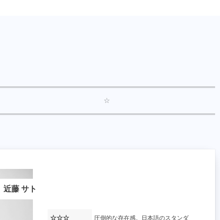
☆
近藤 サト
上原 英司
山本 健太郎
☆☆☆
圧倒的な存在感。日本語のスタンダ