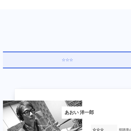
☆☆☆
あおい 洋一郎
新井 麻希
尾上 菜津美
☆☆☆
視聴率