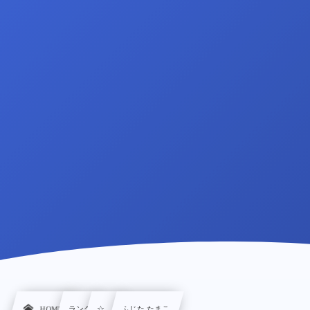
HOME
ランク
☆, …
ふじた たまこ