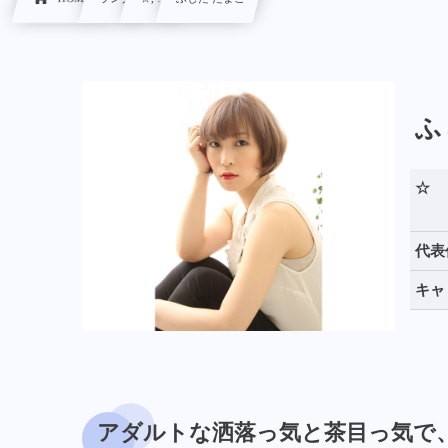
ふ
☆
代表
キャ
アダルトな洒落っ気と茶目っ気で