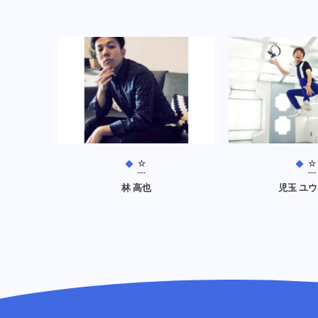
☆
☆
林 高也
児玉 ユ