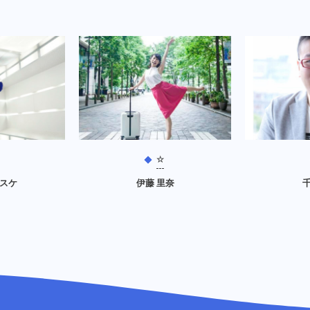
☆
ウスケ
伊藤 里奈
千