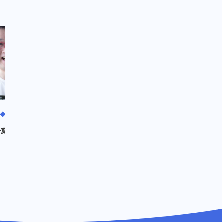
☆
☆
葉 聡司
村田 陽子