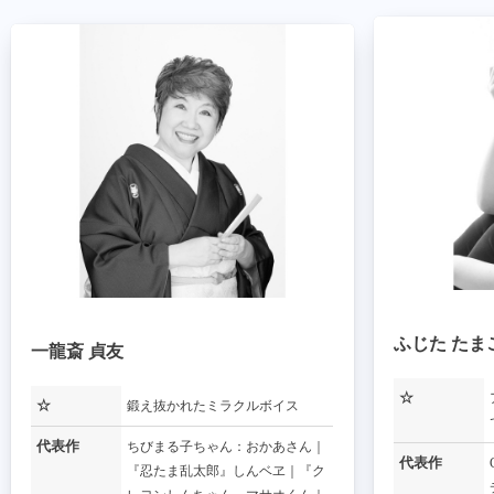
ふじた たま
一龍斎 貞友
☆
☆
鍛え抜かれたミラクルボイス
代表作
ちびまる子ちゃん：おかあさん｜
代表作
『忍たま乱太郎』しんベヱ｜『ク