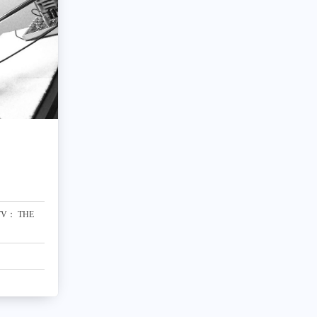
V： THE