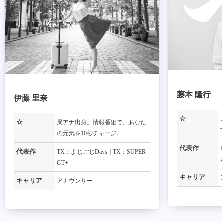
藤本 隆行
伊藤 里奈
☆
☆
局アナ出身。情報番組で、あなた
の元気を10秒チャージ。
代表作
代表作
TX：よじごじDays｜TX：SUPER
GT+
キャリア
キャリア
アナウンサー