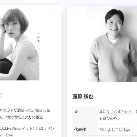
こ
藤原 勝也
アダルトな洒落っ気と茶目っ気
☆
耳になじむ柔らかさ。
で、朝の情報と夕方の報道
も遊び心を。
CX:Live News イット! ｜EX：サン
代表作
TX：よじごじDays
デーLive